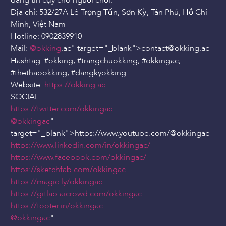
đáng tin cậy cho người chơi.
Địa chỉ: 532/27A Lê Trọng Tấn, Sơn Kỳ, Tân Phú, Hồ Chí
Minh, Việt Nam
Hotline: 0902839910
Mail:
@okking
.ac" target="_blank">contact
@okking
.ac
Hashtag: #okking, #trangchuokking, #okkingac,
#thethaookking, #dangkyokking
Website:
https://okking.ac
SOCIAL:
https://twitter.com/okkingac
@okkingac
"
target="_blank">https://www.youtube.com/
@okkingac
https://www.linkedin.com/in/okkingac/
https://www.facebook.com/okkingac/
https://sketchfab.com/okkingac
https://magic.ly/okkingac
https://gitlab.aicrowd.com/okkingac
https://tooter.in/okkingac
@okkingac
"