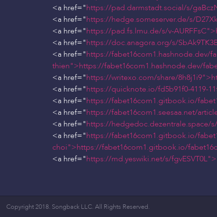
<a href="
https://pad.darmstadt.social/s/gaBcz
<a href="
https://hedge.someserver.de/s/D27
<a href="
https://pad.fs.lmu.de/s/v-AURFFsC">
<a href="
https://doc.anagora.org/s/SbAk9TK3
<a href="
https://fabet16com1.hashnode.dev/fa
thien">https://fabet16com1.hashnode.dev/fabe
<a href="
https://writexo.com/share/8h8j1i9">h
<a href="
https://quicknote.io/fd5b91f0-4119-
<a href="
https://fabet16com1.gitbook.io/fab
<a href="
https://fabet16com1.seesaa.net/artic
<a href="
https://hedgedoc.dezentrale.spac
<a href="
https://fabet16com1.gitbook.io/fabet
choi">https://fabet16com1.gitbook.io/fabet16
<a href="
https://md.yeswiki.net/s/fgvESVT0L">
Copyright 2018. Songback LLC. All Rights Reserved.